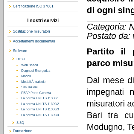
Certificazione ISO 37001
di ogni sin
I nostri servizi
Categoria: N
Sostituzione misuratori
Postato da:
Accertamenti documentali
Partito i
Software
DIECI
parco misu
Web Based
Diagnosi Energetica
Modelli
Dal mese di
ModalitÃ calcolo
Simulazioni
impegnati n
PEAP Porto Genova
La norma UNI TS 11300/1
misuratori a
La norma UNI TS 11300/2
La norma UNI TS 11300/3
Bari tra cu
La norma UNI TS 11300/4
SISQ
Modugno, Terl
Formazione