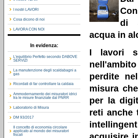
Cons
I nostri LAVORI
Cosa dicono di noi
di 
LAVORA CON NOI
acqua in al
In evidenza:
I lavori 
L'equilibrio Perfetto secondo DABOVE
SERVIZI
nell'ambito
La manutenzione degli scaldabagni a
perdite nel
gas
Ricordati di far controllare la caldaia
misura che
Ammodernamento dei misuratori idrici
per la digi
tra le misure finanziate dal PNRR
Laboratorio di Misura
reti anche 
DM 93/2017
intellinge
Il concetto di economia circolare
applicato al mondo dei misuratori
acquisire 
fiscali