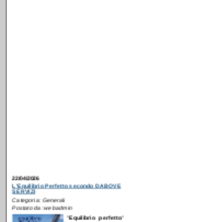
22/04/2026
L'Equilibrio Perfetto secondo DABOVE
SERVIZI
Categoria: Generali
Postato da: webadmin
"
E
quilibrio perfetto
"
è il messaggio che
abbiamo scelto per
la nostra nuova