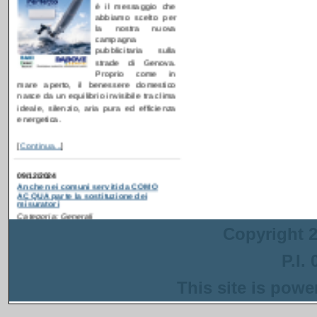
campagna
pubblicitaria sulla
strade di Genova.
Proprio come in
mare aperto, il benessere domestico
nasce da un equilibrio invisibile tra clima
ideale, silenzio, aria pura ed efficienza
energetica.
[
Continua...
]
09/12/2024
Anche nei comuni serviti da COMO
ACQUA parte la sostituzione dei
misuratori
Categoria: Generali
Postato da: webadmin
Recentemente è partita
la campagna di
ammodernamento dei
Copyright 2
contatori idrici anche in
alcuni comuni serviti da
P.I.
COMO ACQUA
. Gli interventi sono
inseriti in un progetto più ampio
This site is pow
finanziato con i fondi del PNRR che ha
come obiettivo la riduzione delle perdite
nella rete di distribuzione dell'acqua.