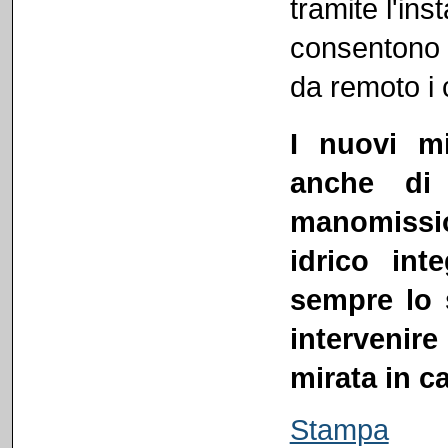
tramite l'ins
consentono 
da remoto i 
I nuovi m
anche di 
manomissio
idrico int
sempre lo s
interveni
mirata in c
Stampa