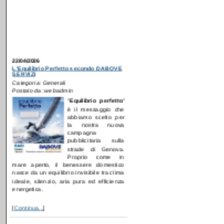
22/04/2026
L'Equilibrio Perfetto secondo DABOVE
SERVIZI
Categoria: Generali
Postato da: webadmin
"
E
quilibrio perfetto
"
è il messaggio che
abbiamo scelto per
la nostra nuova
campagna
pubblicitaria sulla
strade di Genova.
Proprio come in
mare aperto, il benessere domestico
nasce da un equilibrio invisibile tra clima
ideale, silenzio, aria pura ed efficienza
energetica.
[
Continua...
]
09/12/2024
Anche nei comuni serviti da COMO
ACQUA parte la sostituzione dei
misuratori