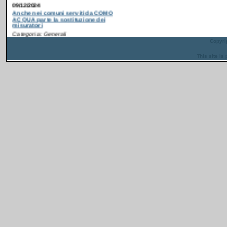
Categoria: Generali
Postato da: webadmin
Recentemente è partita
la campagna di
Copyrig
ammodernamento dei
contatori idrici anche in
This site i
alcuni comuni serviti da
COMO ACQUA
. Gli interventi sono
inseriti in un progetto più ampio
finanziato con i fondi del PNRR che ha
come obiettivo la riduzione delle perdite
nella rete di distribuzione dell'acqua.
[
Continua...
]
13/08/2024
Anche a Napoli parte la sostituzione dei
misuratori
Categoria: Generali
Postato da: webadmin
Recentemente è
partita la campagna di
ammodernamento dei
contatori idrici anche
in alcuni quartieri del
centro storico di