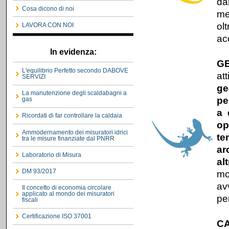
da
Cosa dicono di noi
me
ol
LAVORA CON NOI
ac
In evidenza:
G
L'equilibrio Perfetto secondo DABOVE
at
SERVIZI
ge
La manutenzione degli scaldabagni a
pe
gas
a 
Ricordati di far controllare la caldaia
op
Ammodernamento dei misuratori idrici
te
tra le misure finanziate dal PNRR
ar
Laboratorio di Misura
al
DM 93/2017
mo
avv
Il concetto di economia circolare
applicato al mondo dei misuratori
pe
fiscali
Certificazione ISO 37001
C