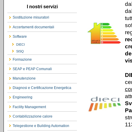
da
I nostri servizi
da
tut
Sostituzione misuratori
so
Accertamenti documentali
re
Software
re
DIECI
cr
SISQ
de
vi
Formazione
SEAP e PEAP Comunali
DI
Manutenzione
ce
co
Diagnosi e Certificazione Energetica
at
Engineering
Sv
Facility Management
Pa
st
Contabilizzazione calore
11
Telegestione e Building Automation