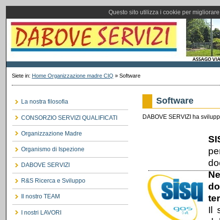
Questo sito utilizza i cookie per migliorar
Siete in:
Home Organizzazione madre CIQ
»
Software
Software
La nostra filosofia
DABOVE SERVIZI ha sviluppato s
CONSORZIO SERVIZI QUALIFICATI
Organizzazione Madre
SI
pe
Organismo di Ispezione
do
DABOVE SERVIZI
Ne
R&S Ricerca e Sviluppo
do
te
Il nostro TEAM
Il
I nostri LAVORI