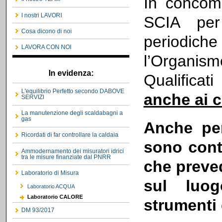
In concomi
I nostri LAVORI
SCIA per 
Cosa dicono di noi
periodic
LAVORA CON NOI
l’Organism
In evidenza:
Qualificat
L'equilibrio Perfetto secondo DABOVE
anche ai c
SERVIZI
La manutenzione degli scaldabagni a
gas
Anche per
Ricordati di far controllare la caldaia
sono cont
Ammodernamento dei misuratori idrici
tra le misure finanziate dal PNRR
che preved
Laboratorio di Misura
sul luog
Laboratorio ACQUA
Laboratorio CALORE
strumenti
DM 93/2017