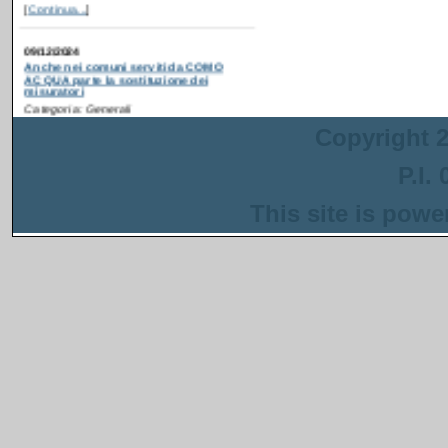
Anche nei comuni serviti da COMO
ACQUA parte la sostituzione dei
misuratori
Categoria: Generali
Postato da: webadmin
Recentemente è partita
la campagna di
ammodernamento dei
Copyright 2
contatori idrici anche in
alcuni comuni serviti da
P.I.
COMO ACQUA
. Gli interventi sono
inseriti in un progetto più ampio
finanziato con i fondi del PNRR che ha
This site is pow
come obiettivo la riduzione delle perdite
nella rete di distribuzione dell'acqua.
[
Continua...
]
13/08/2024
Anche a Napoli parte la sostituzione dei
misuratori
Categoria: Generali
Postato da: webadmin
Recentemente è
partita la campagna di
ammodernamento dei
contatori idrici anche