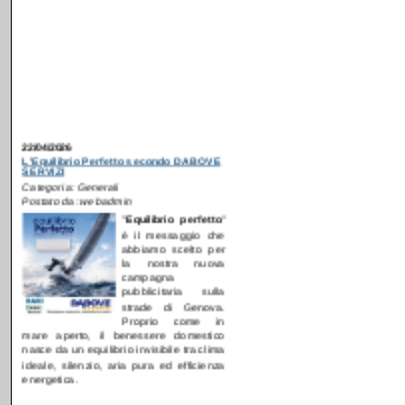
22/04/2026
L'Equilibrio Perfetto secondo DABOVE
SERVIZI
Categoria: Generali
Postato da: webadmin
"
E
quilibrio perfetto
"
è il messaggio che
abbiamo scelto per
la nostra nuova
campagna
pubblicitaria sulla
strade di Genova.
Proprio come in
mare aperto, il benessere domestico
nasce da un equilibrio invisibile tra clima
ideale, silenzio, aria pura ed efficienza
energetica.
[
Continua...
]
09/12/2024