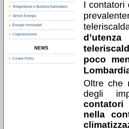
I contatori
Telegestione e Building Automation
prevale
Servizi Energia
telerisca
Energie rinnovabili
d’utenz
Cogenerazione
teleriscal
NEWS
poco meno
Cookie Policy
Lombardia
Oltre che 
degli im
contatori
nella con
climatizz