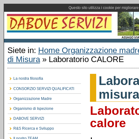
Questo sito utilizza i cookie per migliorar
Siete in:
Home Organizzazione madr
di Misura
»
Laboratorio CALORE
Labora
La nostra filosofia
CONSORZIO SERVIZI QUALIFICATI
misur
Organizzazione Madre
Laborato
Organismo di Ispezione
calore
DABOVE SERVIZI
R&S Ricerca e Sviluppo
Il nostro TEAM