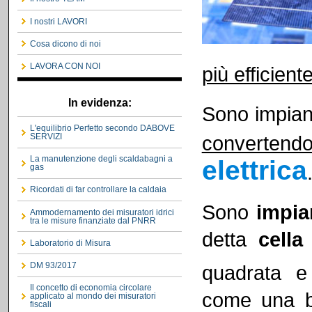
I nostri LAVORI
Cosa dicono di noi
LAVORA CON NOI
più efficiente
In evidenza:
Sono impiant
L'equilibrio Perfetto secondo DABOVE
convertend
SERVIZI
La manutenzione degli scaldabagni a
elettrica
gas
Ricordati di far controllare la caldaia
Sono
impia
Ammodernamento dei misuratori idrici
tra le misure finanziate dal PNRR
detta
cella
Laboratorio di Misura
DM 93/2017
quadrata e
Il concetto di economia circolare
come una ba
applicato al mondo dei misuratori
fiscali