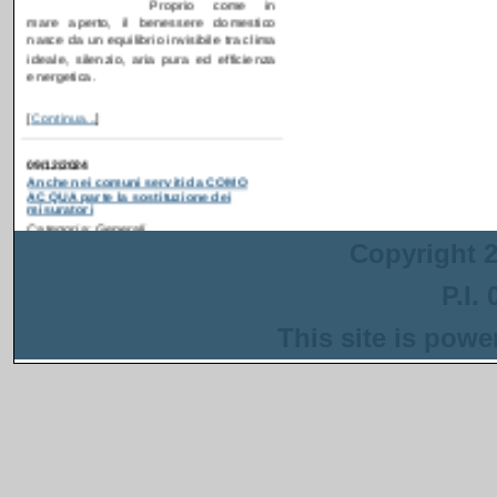
ideale, silenzio, aria pura ed efficienza
energetica.
[
Continua...
]
09/12/2024
Anche nei comuni serviti da COMO
ACQUA parte la sostituzione dei
misuratori
Categoria: Generali
Postato da: webadmin
Recentemente è partita
la campagna di
ammodernamento dei
Copyright 2
contatori idrici anche in
alcuni comuni serviti da
P.I.
COMO ACQUA
. Gli interventi sono
inseriti in un progetto più ampio
This site is pow
finanziato con i fondi del PNRR che ha
come obiettivo la riduzione delle perdite
nella rete di distribuzione dell'acqua.
[
Continua...
]
13/08/2024
Anche a Napoli parte la sostituzione dei
misuratori