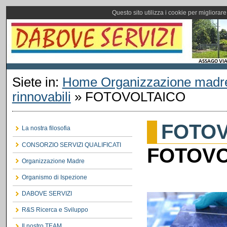
Questo sito utilizza i cookie per migliorar
Siete in:
Home Organizzazione madr
rinnovabili
»
FOTOVOLTAICO
FOTOV
La nostra filosofia
CONSORZIO SERVIZI QUALIFICATI
FOTOVO
Organizzazione Madre
Organismo di Ispezione
DABOVE SERVIZI
R&S Ricerca e Sviluppo
Il nostro TEAM