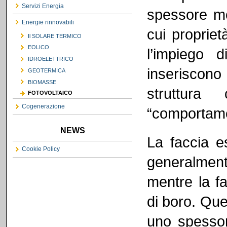
Servizi Energia
spessore mol
Energie rinnovabili
cui propriet
Il SOLARE TERMICO
EOLICO
l’impiego 
IDROELETTRICO
inseriscono 
GEOTERMICA
BIOMASSE
struttur
FOTOVOLTAICO
Cogenerazione
“comportamen
NEWS
La faccia e
Cookie Policy
generalmen
mentre la f
di boro. Que
uno spesso