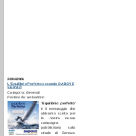
22/04/2026
L'Equilibrio Perfetto secondo DABOVE
SERVIZI
Categoria: Generali
Postato da: webadmin
"
E
quilibrio perfetto
"
è il messaggio che
abbiamo scelto per
la nostra nuova
campagna
pubblicitaria sulla
strade di Genova.
Proprio come in
mare aperto, il benessere domestico
nasce da un equilibrio invisibile tra clima