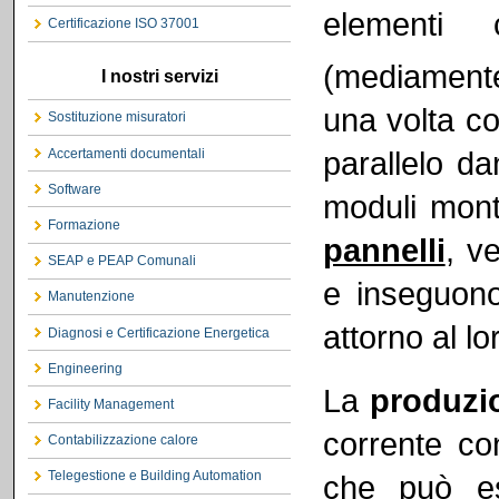
elementi 
Certificazione ISO 37001
(mediamente
I nostri servizi
una volta co
Sostituzione misuratori
parallelo da
Accertamenti documentali
Software
moduli monta
Formazione
pannelli
, v
SEAP e PEAP Comunali
e inseguono
Manutenzione
attorno al lo
Diagnosi e Certificazione Energetica
Engineering
La
produzio
Facility Management
corrente con
Contabilizzazione calore
Telegestione e Building Automation
che può es