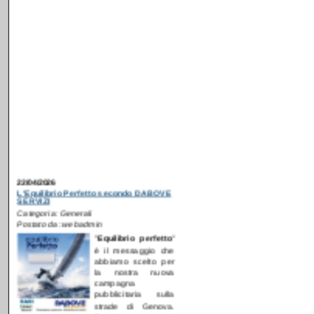
22/04/2026
L'Equilibrio Perfetto secondo DABOVE
SERVIZI
Categoria: Generali
Postato da: webadmin
"
E
quilibrio perfetto
"
è il messaggio che
abbiamo scelto per
la nostra nuova
campagna
pubblicitaria sulla
strade di Genova.
Proprio come in
mare aperto, il benessere domestico
nasce da un equilibrio invisibile tra clima
ideale, silenzio, aria pura ed efficienza