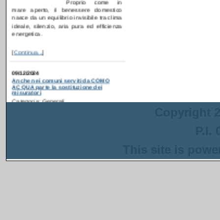
energetica.
[
Continua...
]
09/12/2024
Anche nei comuni serviti da COMO
ACQUA parte la sostituzione dei
misuratori
Categoria: Generali
Postato da: webadmin
Recentemente è partita
la campagna di
ammodernamento dei
Copyright 2
contatori idrici anche in
alcuni comuni serviti da
P.I.
COMO ACQUA
. Gli interventi sono
inseriti in un progetto più ampio
This site is pow
finanziato con i fondi del PNRR che ha
come obiettivo la riduzione delle perdite
nella rete di distribuzione dell'acqua.
[
Continua...
]
13/08/2024
Anche a Napoli parte la sostituzione dei
misuratori