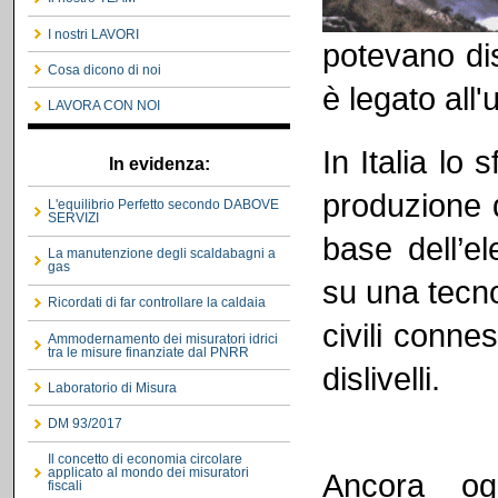
I nostri LAVORI
potevano dis
Cosa dicono di noi
è legato all'
LAVORA CON NOI
In Italia lo 
In evidenza:
produzione d
L'equilibrio Perfetto secondo DABOVE
SERVIZI
base dell’el
La manutenzione degli scaldabagni a
gas
su una tecno
Ricordati di far controllare la caldaia
civili conne
Ammodernamento dei misuratori idrici
tra le misure finanziate dal PNRR
dislivelli.
Laboratorio di Misura
DM 93/2017
Il concetto di economia circolare
applicato al mondo dei misuratori
Ancora og
fiscali