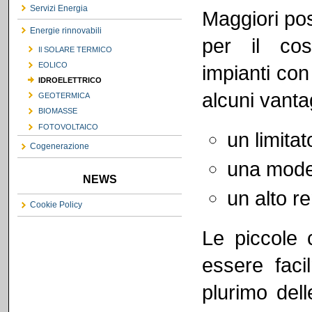
Servizi Energia
Maggiori pos
Energie rinnovabili
per il co
Il SOLARE TERMICO
EOLICO
impianti co
IDROELETTRICO
alcuni vanta
GEOTERMICA
BIOMASSE
FOTOVOLTAICO
un limita
Cogenerazione
una modes
NEWS
un alto r
Cookie Policy
Le piccole c
essere facil
plurimo del