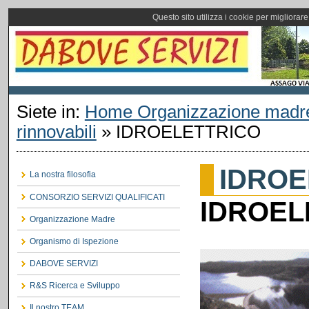
Questo sito utilizza i cookie per migliorar
Siete in:
Home Organizzazione madr
rinnovabili
»
IDROELETTRICO
IDROE
La nostra filosofia
CONSORZIO SERVIZI QUALIFICATI
IDROEL
Organizzazione Madre
Organismo di Ispezione
DABOVE SERVIZI
R&S Ricerca e Sviluppo
Il nostro TEAM