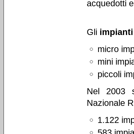
acquedotti ed
Gli
impianti
micro imp
mini impi
piccoli i
Nel 2003 
Nazionale Re
1.122 imp
583 impia