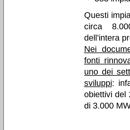
Questi impia
circa 8.0
dell’intera p
Nei docume
fonti rinnov
uno dei set
sviluppi
: inf
obiettivi de
di 3.000 MW