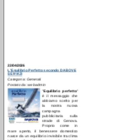
22/04/2026
L'Equilibrio Perfetto secondo DABOVE
SERVIZI
Categoria: Generali
Postato da: webadmin
"
E
quilibrio perfetto
"
è il messaggio che
abbiamo scelto per
la nostra nuova
campagna
pubblicitaria sulla
strade di Genova.
Proprio come in
mare aperto, il benessere domestico
nasce da un equilibrio invisibile tra clima
ideale, silenzio, aria pura ed efficienza
energetica.