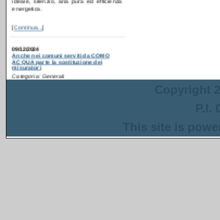
[
Continua...
]
09/12/2024
Anche nei comuni serviti da COMO
ACQUA parte la sostituzione dei
misuratori
Categoria: Generali
Postato da: webadmin
Recentemente è partita
la campagna di
ammodernamento dei
Copyright 2
contatori idrici anche in
alcuni comuni serviti da
P.I.
COMO ACQUA
. Gli interventi sono
inseriti in un progetto più ampio
finanziato con i fondi del PNRR che ha
This site is pow
come obiettivo la riduzione delle perdite
nella rete di distribuzione dell'acqua.
[
Continua...
]
13/08/2024
Anche a Napoli parte la sostituzione dei
misuratori
Categoria: Generali
Postato da: webadmin
Recentemente è