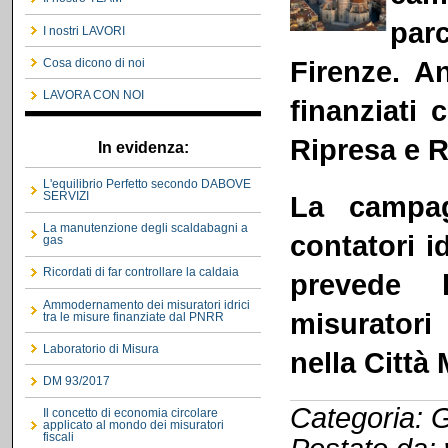
par
I nostri LAVORI
Firenze. A
Cosa dicono di noi
LAVORA CON NOI
finanziati 
Ripresa e R
In evidenza:
L'equilibrio Perfetto secondo DABOVE
SERVIZI
La campag
La manutenzione degli scaldabagni a
contatori 
gas
Ricordati di far controllare la caldaia
prevede l
Ammodernamento dei misuratori idrici
misuratori 
tra le misure finanziate dal PNRR
Laboratorio di Misura
nella Città
DM 93/2017
Categoria: G
Il concetto di economia circolare
applicato al mondo dei misuratori
fiscali