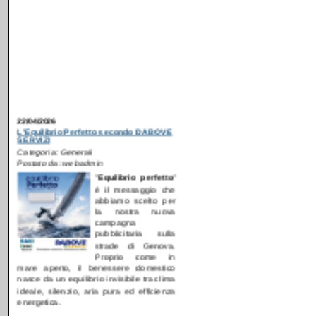
22/04/2026
L'Equilibrio Perfetto secondo DABOVE
SERVIZI
Categoria: Generali
Postato da: webadmin
"
E
quilibrio perfetto
"
è il messaggio che
abbiamo scelto per
la nostra nuova
campagna
pubblicitaria sulla
strade di Genova.
Proprio come in
mare aperto, il benessere domestico
nasce da un equilibrio invisibile tra clima
ideale, silenzio, aria pura ed efficienza
energetica.
[
Continua...
]