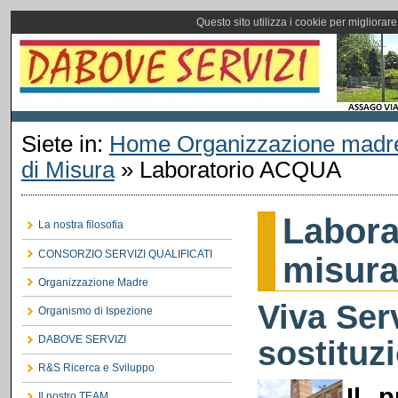
Questo sito utilizza i cookie per migliorar
Siete in:
Home Organizzazione madr
di Misura
»
Laboratorio ACQUA
Labora
La nostra filosofia
CONSORZIO SERVIZI QUALIFICATI
misur
Organizzazione Madre
Viva Serv
Organismo di Ispezione
DABOVE SERVIZI
sostituz
R&S Ricerca e Sviluppo
Il 
Il nostro TEAM