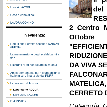
del
I nostri LAVORI
Cosa dicono di noi
RES
LAVORA CON NOI
2 Centro 
Ottobr
In evidenza:
"
EFFICIE
L'equilibrio Perfetto secondo DABOVE
SERVIZI
RIDUZION
La manutenzione degli scaldabagni a
gas
DA VIVA S
Ricordati di far controllare la caldaia
FALCONARE
Ammodernamento dei misuratori idrici
tra le misure finanziate dal PNRR
MATELICA
Laboratorio di Misura
Laboratorio ACQUA
CERRETO D
Laboratorio CALORE
DM 93/2017
Categoria: G