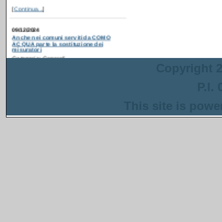
09/12/2024
Anche nei comuni serviti da COMO
ACQUA parte la sostituzione dei
misuratori
Categoria: Generali
Postato da: webadmin
Recentemente è partita
Copyright 2
la campagna di
ammodernamento dei
contatori idrici anche in
P.I.
alcuni comuni serviti da
COMO ACQUA
. Gli interventi sono
This site is pow
inseriti in un progetto più ampio
finanziato con i fondi del PNRR che ha
come obiettivo la riduzione delle perdite
nella rete di distribuzione dell'acqua.
[
Continua...
]
13/08/2024
Anche a Napoli parte la sostituzione dei
misuratori
Categoria: Generali
Postato da: webadmin
Recentemente è
partita la campagna di