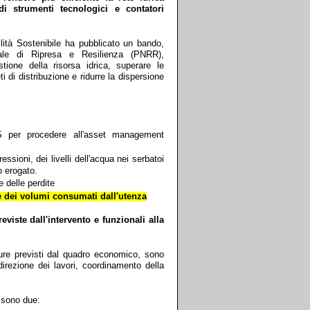
di strumenti tecnologici e contatori
bilità Sostenibile ha pubblicato un bando,
nale di Ripresa e Resilienza (PNRR),
stione della risorsa idrica, superare le
i di distribuzione e ridurre la dispersione
GIS per procedere all'asset management
essioni, dei livelli dell'acqua nei serbatoi
io erogato.
e delle perdite
e dei volumi consumati dall'utenza
viste dall'intervento e funzionali alla
niture previsti dal quadro economico, sono
irezione dei lavori, coordinamento della
o sono due: