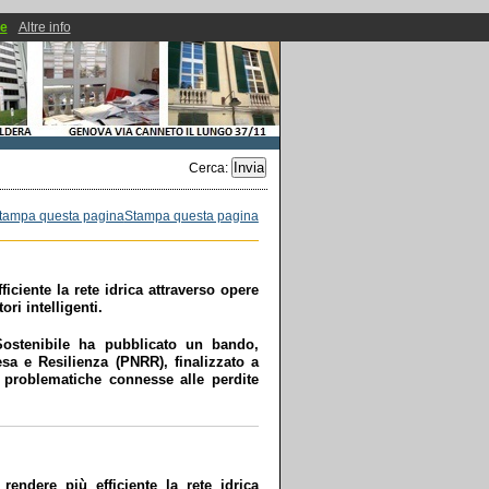
ie
Altre info
Cerca
:
Stampa questa pagina
a
ciente la rete idrica attraverso opere
ri intelligenti.
à Sostenibile ha pubblicato un bando,
esa e Resilienza (PNRR), finalizzato a
le problematiche connesse alle perdite
endere più efficiente la rete idrica