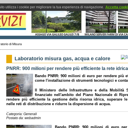
ito utilizza i cookie per migliorare la tua esperienza di navigazione.
Accetta cook
atorio di Misura
Laboratorio misura gas, acqua e calore
PNRR: 900 milioni per rendere più efficiente la rete idric
Bando PNRR: 900 milioni di euro per rendere più effi
come l'installazione di strumenti tecnologici e contato
Il Ministero delle Infrastrutture e della Mobilit
finanziato nell'ambito del Piano Nazionale di Ripr
rendere più efficiente la gestione della risorsa idrica, superare 
nelle reti di distribuzione e ridurre la dispersione di acqua.
Categoria: Generali
Postato da: webadmin
Bando PNRR: 900 milioni di euro per r