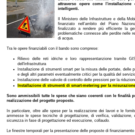
attraverso opere come l'installazione 
intelligenti.
Il Ministero delle Infrastrutture e della Mo
finanziato nell’ambito del Piano Nazio
finalizzato a rendere più efficiente la ge
problematiche connesse alle perdite nelle ret
di acqua.
Tra le opere finanziabili con il bando sono comprese:
Rilievo delle reti idriche e loro rappresentanzione tramite 
dell'infrastruttura
Installazione di strumenti smart per la misura delle portate, delle pr
e degli altri parametri eventualmente critici per la qualità del serviz
Installazione delle valvole di controllo delle pressioni per la riduzion
Installazione di strumenti di smart-metering per la misurazion
Sono ammissibili tutte le spese che siano coerenti con le finalità pre
realizzazione del progetto proposto.
In particolare, oltre alle spese per la realizzazione dei lavori e le for
ammesse le spese tecniche di progettazione, di verifica, validazione, d
sicurezza in fase di progettazione ed esecuzione, collaudo.
Le finestre temporali per la presentazione delle proposte di finanziament