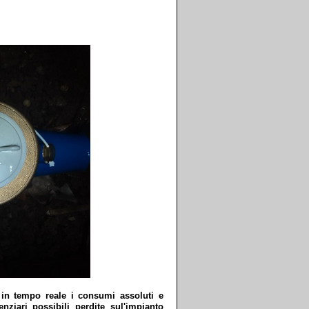
in tempo reale i consumi assoluti e
denziari possibili perdite sul'impianto