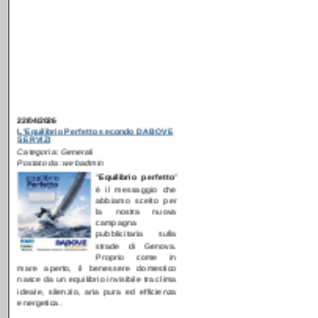
22/04/2026
L'Equilibrio Perfetto secondo DABOVE
SERVIZI
Categoria: Generali
Postato da: webadmin
"
E
quilibrio perfetto
"
è il messaggio che
abbiamo scelto per
la nostra nuova
campagna
pubblicitaria sulla
strade di Genova.
Proprio come in
mare aperto, il benessere domestico
nasce da un equilibrio invisibile tra clima
ideale, silenzio, aria pura ed efficienza
energetica.
[
Continua...
]