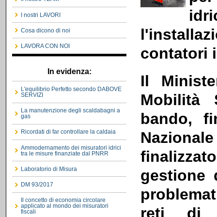
id
I nostri LAVORI
l'installa
Cosa dicono di noi
LAVORA CON NOI
contatori i
In evidenza:
Il Minist
L'equilibrio Perfetto secondo DABOVE
Mobilità
SERVIZI
La manutenzione degli scaldabagni a
bando, fi
gas
Ricordati di far controllare la caldaia
Nazionale
Ammodernamento dei misuratori idrici
finalizza
tra le misure finanziate dal PNRR
Laboratorio di Misura
gestione d
DM 93/2017
problemat
Il concetto di economia circolare
applicato al mondo dei misuratori
reti di 
fiscali