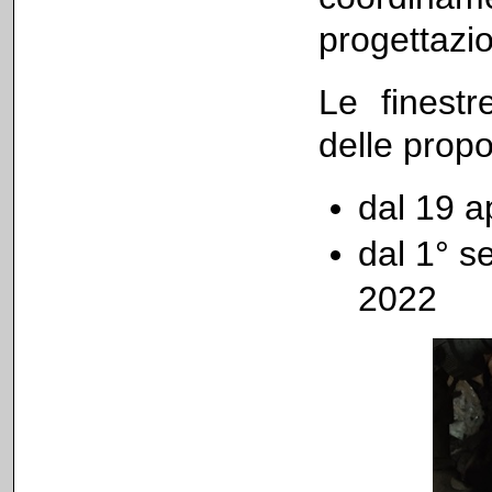
progettazi
Le finestr
delle prop
dal 19 a
dal 1° s
2022