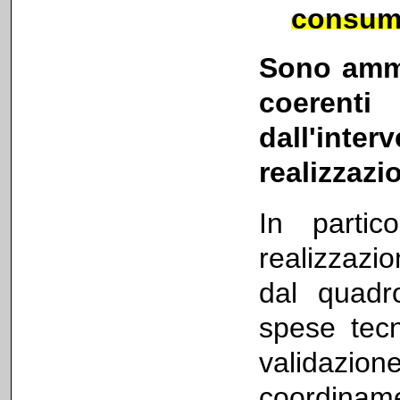
consuma
Sono ammi
coerent
dall'in
realizzazi
In partic
realizzazio
dal quad
spese tecn
validazi
coordinam