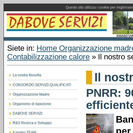
Questo sito utilizza i cookie per migliorar
Siete in:
Home Organizzazione madr
Contabilizzazione calore
»
Il nostro s
Il nost
La nostra filosofia
CONSORZIO SERVIZI QUALIFICATI
PNRR: 90
Organizzazione Madre
efficient
Organismo di Ispezione
DABOVE SERVIZI
Ban
R&S Ricerca e Sviluppo
per
Il nostro TEAM