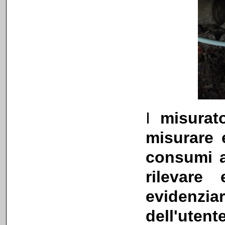
I
misurat
misurare 
consumi as
rilevare 
evidenziar
dell'utente