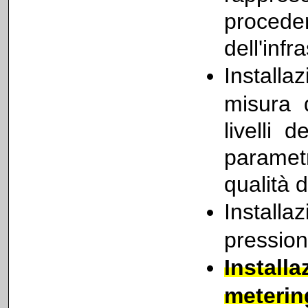
proce
dell'infr
Install
misura d
livelli 
paramet
qualità d
Installaz
pression
Install
meterin