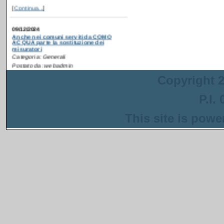
09/12/2024
Anche nei comuni serviti da COMO
ACQUA parte la sostituzione dei
misuratori
Categoria: Generali
Postato da: webadmin
Recentemente è partita
la campagna di
ammodernamento dei
contatori idrici anche in
Copyright 2
alcuni comuni serviti da
COMO ACQUA
. Gli interventi sono
P.I.
inseriti in un progetto più ampio
finanziato con i fondi del PNRR che ha
come obiettivo la riduzione delle perdite
This site is pow
nella rete di distribuzione dell'acqua.
[
Continua...
]
13/08/2024
Anche a Napoli parte la sostituzione dei
misuratori
Categoria: Generali
Postato da: webadmin
Recentemente è
partita la campagna di
ammodernamento dei