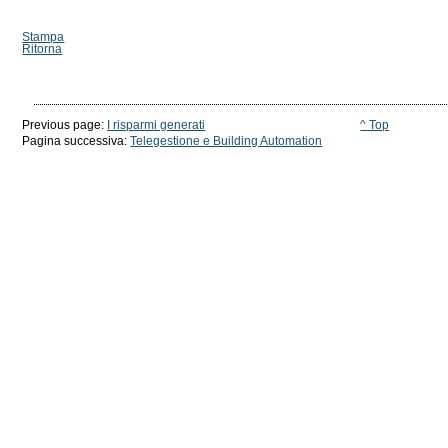
Stampa
Ritorna
Previous page:
I risparmi generati
^ Top
Pagina successiva:
Telegestione e Building Automation