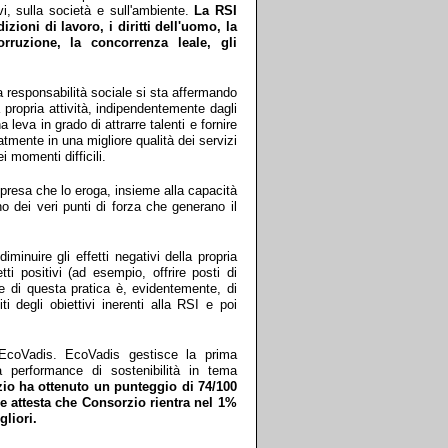
tivi, sulla società e sull'ambiente.
La RSI
ioni di lavoro, i diritti dell'uomo, la
orruzione, la concorrenza leale, gli
 responsabilità sociale si sta affermando
propria attività, indipendentemente dagli
leva in grado di attrarre talenti e fornire
atmente in una migliore qualità dei servizi
 momenti difficili.
'impresa che lo eroga, insieme alla capacità
ono dei veri punti di forza che generano il
minuire gli effetti negativi della propria
ti positivi (ad esempio, offrire posti di
ve di questa pratica è, evidentemente, di
i degli obiettivi inerenti alla RSI e poi
 EcoVadis. EcoVadis gestisce la prima
a performance di sostenibilità in tema
io ha ottenuto un punteggio di 74/100
he attesta che Consorzio rientra nel 1%
gliori.