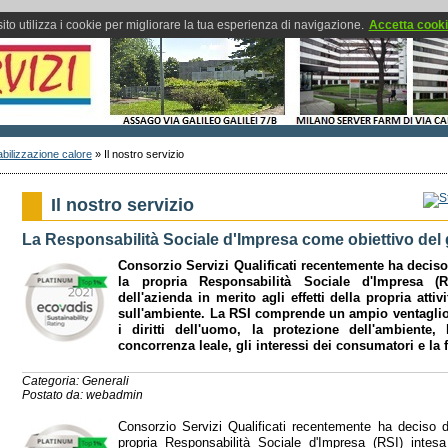
ito utilizza i cookie per migliorare la tua esperienza di navigazione.
Accetta cook
bilizzazione calore
»
Il nostro servizio
Il nostro servizio
La Responsabilità Sociale d'Impresa come obiettivo del
Consorzio Servizi Qualificati recentemente ha decis
la propria Responsabilità Sociale d'Impresa (
dell'azienda in merito agli effetti della propria attiv
sull'ambiente.
La RSI comprende un ampio ventaglio d
i diritti dell'uomo, la protezione dell'ambiente,
concorrenza leale, gli interessi dei consumatori e la f
Categoria: Generali
Postato da: webadmin
Consorzio Servizi Qualificati recentemente ha deciso 
propria Responsabilità Sociale d'Impresa (RSI) intesa