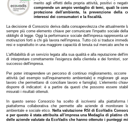
merito agli effetti della propria attività, positivi o nega
comprende un ampio ventaglio di temi, quali le condiz
protezione dell'ambiente, la prevenzione della c
interessi dei consumatori e la fiscalità.
La decisione di Consorzio deriva dalla consapevolezza che attualmente la
sempre più come elemento chiave per comunicare l'impatto sociale della 
obblighi di legge. Oggi la performance sociale dell'impresa rappresenta una 
motivazioni forti a chi già lavora nell'impresa. Tutto ciò si traduce immedi
resi e soprattutto in una maggiore capacità di tenuta sul mercato anche nei
L'affidabilità di un servizio legata alla sua qualità e alla reputazione dell
di interpretare correttamente l'esigenza della clientela e dei fornitori, s
successo dell'impresa.
Per poter intraprendere un percorso di continuo miglioramento, occorre di
attività (ad esempio sull'inquinamento ambientale) e migliorare gli aspet
lavoro che permettano di conciliare lavoro e famiglia). L'elemento chia
disporre di indicatori: è a partire da questi che possono essere stabilit
misurati i risultati ottenuti.
I
n questo senso Consorzio ha scelto di iscriversi alla piattaforma
piattaforma collaborativa che permette alle aziende di monitorare l
ambientale e sociale etico.
Nella valutazione RSI di EcoVadis Consorz
e per questo è stata attribuita all'impresa una Medaglia di platino c
delle aziende valutate da EcoVadis che hanno ottenuto i punteggi mi