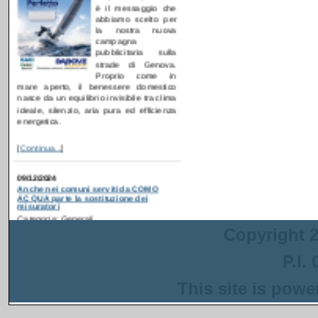
campagna
pubblicitaria sulla
strade di Genova.
Proprio come in
mare aperto, il benessere domestico
nasce da un equilibrio invisibile tra clima
ideale, silenzio, aria pura ed efficienza
energetica.
[
Continua...
]
09/12/2024
Anche nei comuni serviti da COMO
ACQUA parte la sostituzione dei
misuratori
Categoria: Generali
Postato da: webadmin
Recentemente è partita
la campagna di
ammodernamento dei
Copyright 2
contatori idrici anche in
alcuni comuni serviti da
P.I.
COMO ACQUA
. Gli interventi sono
inseriti in un progetto più ampio
This site is pow
finanziato con i fondi del PNRR che ha
come obiettivo la riduzione delle perdite
nella rete di distribuzione dell'acqua.