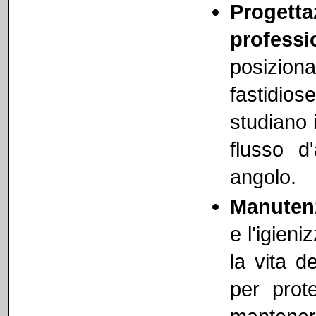
Progetta
professi
posizion
fastidios
studiano 
flusso d
angolo.
Manuten
e l'igien
la vita d
per prot