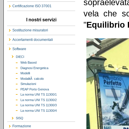
sopraelevat
Certificazione ISO 37001
vela che s
I nostri servizi
"
Equilibrio 
Sostituzione misuratori
Accertamenti documentali
Software
DIECI
Web Based
Diagnosi Energetica
Modelli
ModalitÃ calcolo
Simulazioni
PEAP Porto Genova
La norma UNI TS 11300/1
La norma UNI TS 11300/2
La norma UNI TS 11300/3
La norma UNI TS 11300/4
SISQ
Formazione