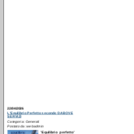
22/04/2026
L'Equilibrio Perfetto secondo DABOVE
SERVIZI
Categoria: Generali
Postato da: webadmin
"
E
quilibrio perfetto
"
è il messaggio che
abbiamo scelto per
la nostra nuova