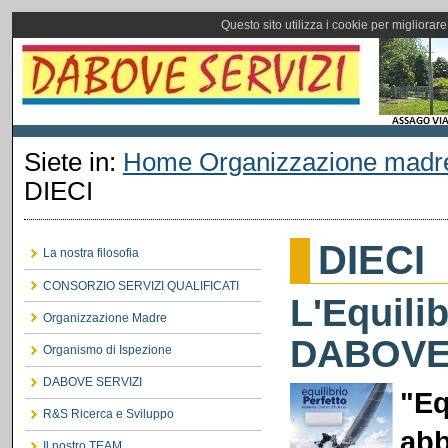
Questo sito utilizza i cookie per migliorar
Siete in:
Home Organizzazione madr
DIECI
DIECI
La nostra filosofia
CONSORZIO SERVIZI QUALIFICATI
L'Equili
Organizzazione Madre
DABOVE
Organismo di Ispezione
DABOVE SERVIZI
"
E
q
R&S Ricerca e Sviluppo
ab
Il nostro TEAM