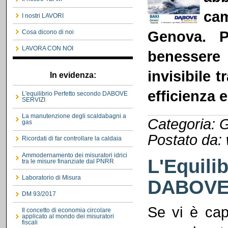
cam
I nostri LAVORI
Genova. P
Cosa dicono di noi
LAVORA CON NOI
benessere 
invisibile t
In evidenza:
efficienza 
L'equilibrio Perfetto secondo DABOVE
SERVIZI
La manutenzione degli scaldabagni a
Categoria: G
gas
Postato da:
Ricordati di far controllare la caldaia
Ammodernamento dei misuratori idrici
L'Equili
tra le misure finanziate dal PNRR
Laboratorio di Misura
DABOVE
DM 93/2017
Se vi è capi
Il concetto di economia circolare
applicato al mondo dei misuratori
fiscali