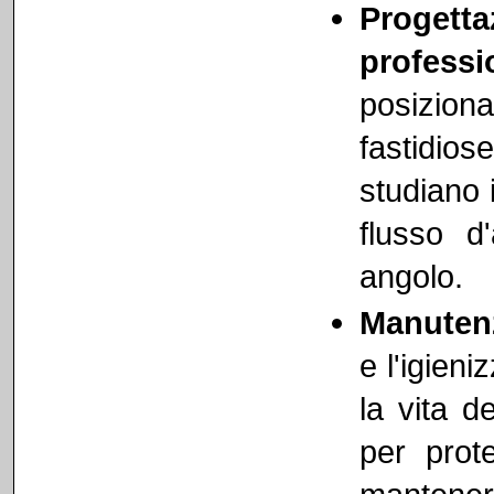
Progetta
professi
posizion
fastidios
studiano 
flusso d
angolo.
Manuten
e l'igien
la vita d
per prot