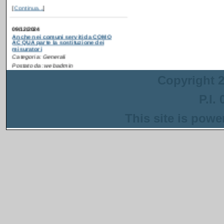
09/12/2024
Anche nei comuni serviti da COMO
ACQUA parte la sostituzione dei
misuratori
Categoria: Generali
Postato da: webadmin
Recentemente è partita
la campagna di
ammodernamento dei
contatori idrici anche in
Copyright 2
alcuni comuni serviti da
COMO ACQUA
. Gli interventi sono
P.I.
inseriti in un progetto più ampio
finanziato con i fondi del PNRR che ha
come obiettivo la riduzione delle perdite
This site is pow
nella rete di distribuzione dell'acqua.
[
Continua...
]
13/08/2024
Anche a Napoli parte la sostituzione dei
misuratori
Categoria: Generali
Postato da: webadmin
Recentemente è
partita la campagna di
ammodernamento dei