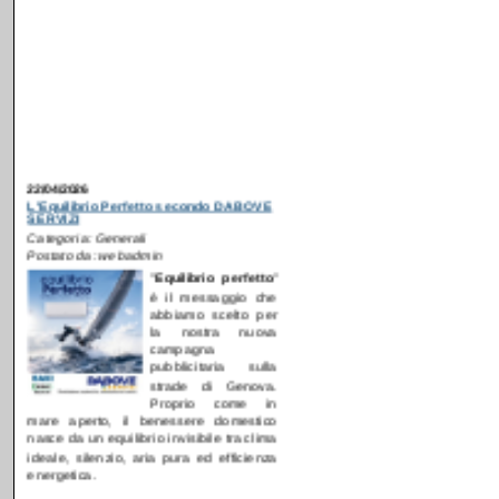
22/04/2026
L'Equilibrio Perfetto secondo DABOVE
SERVIZI
Categoria: Generali
Postato da: webadmin
"
E
quilibrio perfetto
"
è il messaggio che
abbiamo scelto per
la nostra nuova
campagna
pubblicitaria sulla
strade di Genova.
Proprio come in
mare aperto, il benessere domestico
nasce da un equilibrio invisibile tra clima
ideale, silenzio, aria pura ed efficienza
energetica.
[
Continua...
]