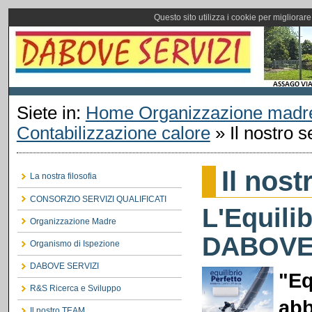
Questo sito utilizza i cookie per migliorar
Siete in:
Home Organizzazione madr
Contabilizzazione calore
»
Il nostro s
Il nost
La nostra filosofia
CONSORZIO SERVIZI QUALIFICATI
L'Equili
Organizzazione Madre
DABOVE
Organismo di Ispezione
DABOVE SERVIZI
"
E
q
R&S Ricerca e Sviluppo
ab
Il nostro TEAM