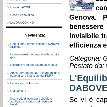
cam
I nostri LAVORI
Genova. P
Cosa dicono di noi
LAVORA CON NOI
benessere 
invisibile t
In evidenza:
efficienza 
L'equilibrio Perfetto secondo DABOVE
SERVIZI
La manutenzione degli scaldabagni a
Categoria: G
gas
Postato da:
Ricordati di far controllare la caldaia
Ammodernamento dei misuratori idrici
L'Equili
tra le misure finanziate dal PNRR
Laboratorio di Misura
DABOVE
DM 93/2017
Se vi è capi
Il concetto di economia circolare
applicato al mondo dei misuratori
fiscali