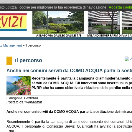
ito utilizza i cookie per migliorare la tua esperienza di navigazione.
Accetta cook
lity Management
»
Il percorso
Il percorso
Anche nei comuni serviti da COMO ACQUA parte la sostit
Recentemente è partita la campagna di ammodernamento dei
serviti da
COMO ACQUA
. Gli interventi sono inseriti in un 
PNRR che ha come obiettivo la riduzione delle perdite nella r
Categoria: Generali
Postato da: webadmin
Anche nei comuni serviti da COMO ACQUA parte la sostituzione dei misura
Recentemente è partita la campagna di ammodernamento dei contatori idri
ACQUA. Il personale di Consorzio Servizi Qualificati ha avviato la sostituz
Erba.