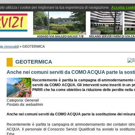
ito utilizza i cookie per migliorare la tua esperienza di navigazione.
Accetta cook
ie rinnovabili
»
GEOTERMICA
GEOTERMICA
Anche nei comuni serviti da COMO ACQUA parte la sostit
Recentemente è partita la campagna di ammodernamento dei
serviti da
COMO ACQUA
. Gli interventi sono inseriti in un 
PNRR che ha come obiettivo la riduzione delle perdite nella r
Categoria: Generali
Postato da: webadmin
Anche nei comuni serviti da COMO ACQUA parte la sostituzione dei misura
Recentemente è partita la campagna di ammodernamento dei contatori idri
ACQUA. Il personale di Consorzio Servizi Qualificati ha avviato la sostituz
Erba.