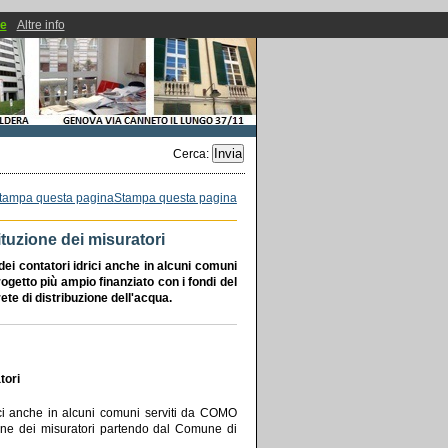
ie
Altre info
Cerca
:
Stampa questa pagina
uzione dei misuratori
 contatori idrici anche in alcuni comuni
progetto più ampio finanziato con i fondi del
ete di distribuzione dell'acqua.
tori
ci anche in alcuni comuni serviti da COMO
ione dei misuratori partendo dal Comune di