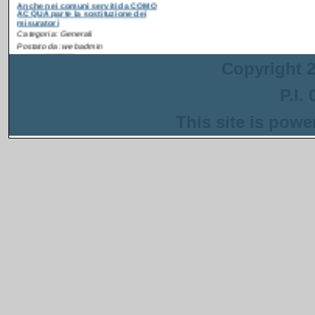
Postato da: webadmin
Recentemente è partita
la campagna di
ammodernamento dei
contatori idrici anche in
Copyright 2
alcuni comuni serviti da
COMO ACQUA
. Gli interventi sono
inseriti in un progetto più ampio
P.I.
finanziato con i fondi del PNRR che ha
come obiettivo la riduzione delle perdite
This site is pow
nella rete di distribuzione dell'acqua.
[
Continua...
]
13/08/2024
Anche a Napoli parte la sostituzione dei
misuratori
Categoria: Generali
Postato da: webadmin
Recentemente è
partita la campagna di
ammodernamento dei
contatori idrici anche
in alcuni quartieri del
centro storico di
Napoli. Il personale di Consorzio Servizi