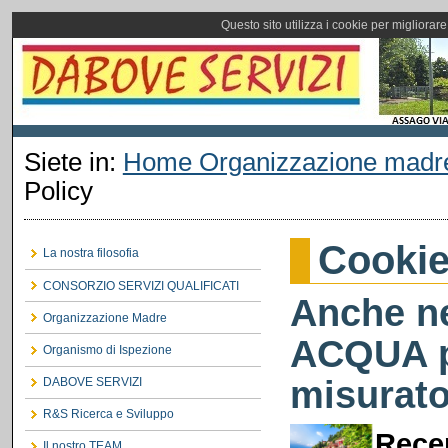
Questo sito utilizza i cookie per migliorar
Siete in:
Home Organizzazione madr
Policy
Cookie
La nostra filosofia
CONSORZIO SERVIZI QUALIFICATI
Anche n
Organizzazione Madre
ACQUA pa
Organismo di Ispezione
misurato
DABOVE SERVIZI
R&S Ricerca e Sviluppo
Rece
Il nostro TEAM