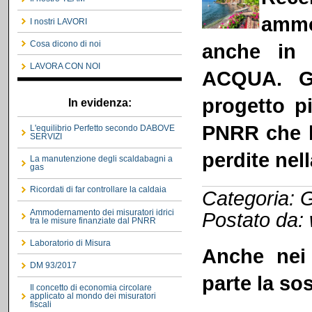
ammo
I nostri LAVORI
Cosa dicono di noi
anche in 
LAVORA CON NOI
ACQUA
. G
progetto p
In evidenza:
PNRR che h
L'equilibrio Perfetto secondo DABOVE
SERVIZI
perdite nell
La manutenzione degli scaldabagni a
gas
Ricordati di far controllare la caldaia
Categoria: G
Ammodernamento dei misuratori idrici
Postato da:
tra le misure finanziate dal PNRR
Laboratorio di Misura
Anche nei
DM 93/2017
parte la so
Il concetto di economia circolare
applicato al mondo dei misuratori
fiscali