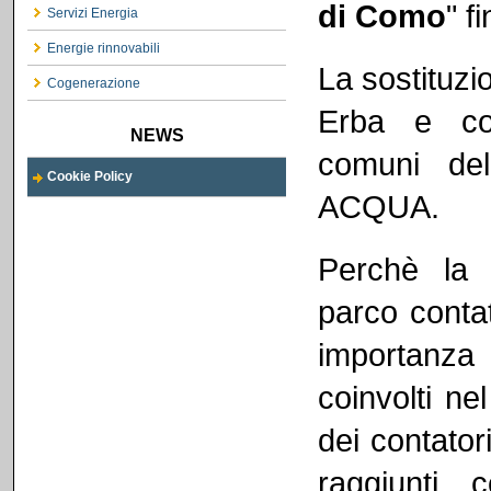
di Como
" f
Servizi Energia
Energie rinnovabili
La sostituzi
Cogenerazione
Erba e coi
NEWS
comuni de
Cookie Policy
ACQUA.
Perchè la
parco conta
importanza 
coinvolti ne
dei contator
raggiunti 