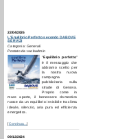
22/04/2026
L'Equilibrio Perfetto secondo DABOVE
SERVIZI
Categoria: Generali
Postato da: webadmin
"
E
quilibrio perfetto
"
è il messaggio che
abbiamo scelto per
la nostra nuova
campagna
pubblicitaria sulla
strade di Genova.
Proprio come in
mare aperto, il benessere domestico
nasce da un equilibrio invisibile tra clima
ideale, silenzio, aria pura ed efficienza
energetica.
[
Continua...
]
09/12/2024
Anche nei comuni serviti da COMO
ACQUA parte la sostituzione dei
misuratori
Categoria: Generali