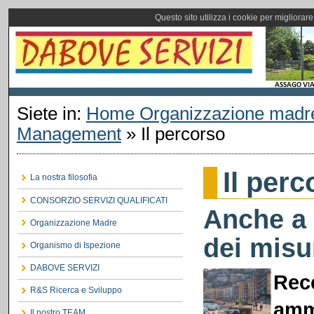
Questo sito utilizza i cookie per migliorar
Siete in:
Home Organizzazione madr
Management
»
Il percorso
Il perc
La nostra filosofia
CONSORZIO SERVIZI QUALIFICATI
Anche a 
Organizzazione Madre
dei misu
Organismo di Ispezione
DABOVE SERVIZI
Rec
R&S Ricerca e Sviluppo
amm
Il nostro TEAM