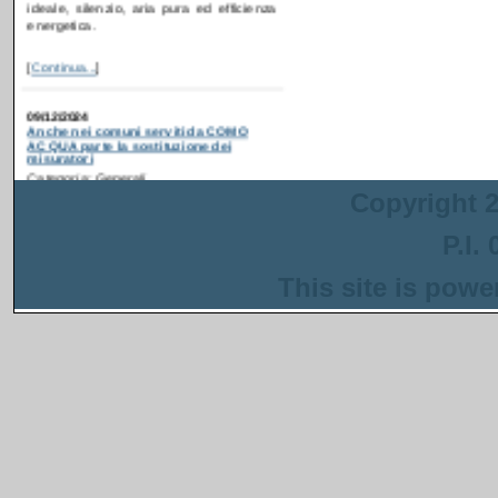
[
Continua...
]
09/12/2024
Anche nei comuni serviti da COMO
ACQUA parte la sostituzione dei
misuratori
Categoria: Generali
Postato da: webadmin
Recentemente è partita
la campagna di
ammodernamento dei
Copyright 2
contatori idrici anche in
alcuni comuni serviti da
P.I.
COMO ACQUA
. Gli interventi sono
inseriti in un progetto più ampio
This site is pow
finanziato con i fondi del PNRR che ha
come obiettivo la riduzione delle perdite
nella rete di distribuzione dell'acqua.
[
Continua...
]
13/08/2024
Anche a Napoli parte la sostituzione dei
misuratori
Categoria: Generali
Postato da: webadmin
Recentemente è