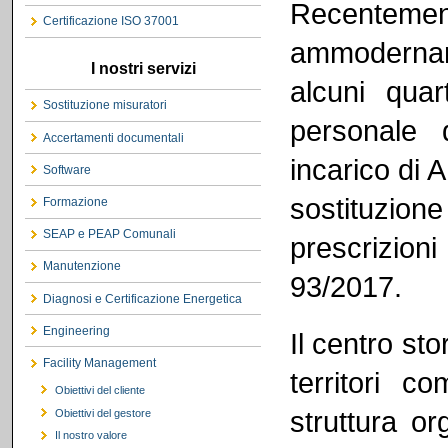
Recentem
Certificazione ISO 37001
ammodernam
I nostri servizi
alcuni quar
Sostituzione misuratori
personale d
Accertamenti documentali
incarico di
Software
sostituzion
Formazione
SEAP e PEAP Comunali
prescrizion
Manutenzione
93/2017.
Diagnosi e Certificazione Energetica
Engineering
Il centro st
Facility Management
territori c
Obiettivi del cliente
struttura o
Obiettivi del gestore
Il nostro valore