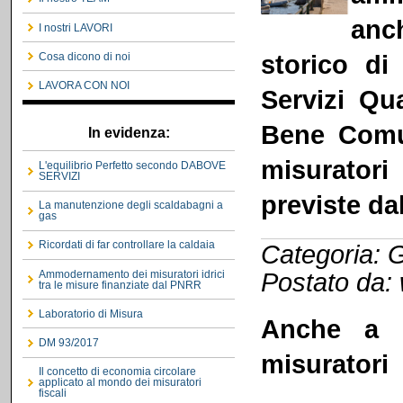
anc
I nostri LAVORI
storico di
Cosa dicono di noi
LAVORA CON NOI
Servizi Qu
Bene Comun
In evidenza:
misuratori
L'equilibrio Perfetto secondo DABOVE
SERVIZI
previste da
La manutenzione degli scaldabagni a
gas
Ricordati di far controllare la caldaia
Categoria: G
Postato da:
Ammodernamento dei misuratori idrici
tra le misure finanziate dal PNRR
Laboratorio di Misura
Anche a N
DM 93/2017
misuratori
Il concetto di economia circolare
applicato al mondo dei misuratori
fiscali