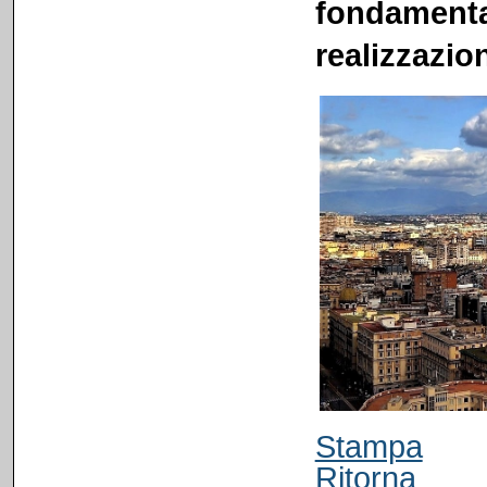
fondament
realizzazio
Stampa
Ritorna