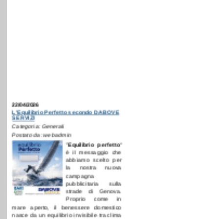
22/04/2026
L'Equilibrio Perfetto secondo DABOVE
SERVIZI
Categoria: Generali
Postato da: webadmin
"
E
quilibrio perfetto
"
è il messaggio che
abbiamo scelto per
la nostra nuova
campagna
pubblicitaria sulla
strade di Genova.
Proprio come in
mare aperto, il benessere domestico
nasce da un equilibrio invisibile tra clima
ideale, silenzio, aria pura ed efficienza
energetica.