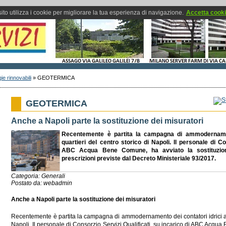
ito utilizza i cookie per migliorare la tua esperienza di navigazione.
Accetta cook
ie rinnovabili
»
GEOTERMICA
GEOTERMICA
Anche a Napoli parte la sostituzione dei misuratori
Recentemente è partita la campagna di ammodernament
quartieri del centro storico di Napoli. Il personale di Co
ABC Acqua Bene Comune, ha avviato la sostituzione
prescrizioni previste dal Decreto Ministeriale 93/2017.
Categoria: Generali
Postato da: webadmin
Anche a Napoli parte la sostituzione dei misuratori
Recentemente è partita la campagna di ammodernamento dei contatori idrici anc
Napoli. Il personale di Consorzio Servizi Qualificati, su incarico di ABC Acqua