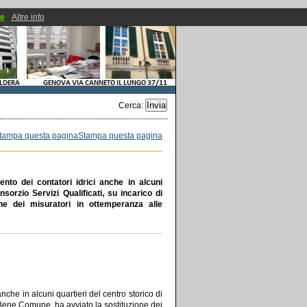
ie
Altre info
Cerca
:
Stampa questa pagina
o dei contatori idrici anche in alcuni
nsorzio Servizi Qualificati, su incarico di
 dei misuratori in ottemperanza alle
he in alcuni quartieri del centro storico di
 Bene Comune, ha avviato la sostituzione dei