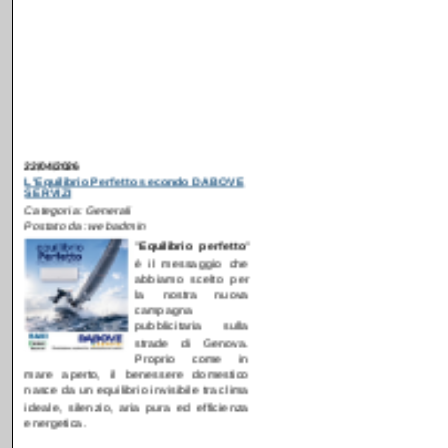
22/04/2026
L'Equilibrio Perfetto secondo DABOVE
SERVIZI
Categoria: Generali
Postato da: webadmin
"
E
quilibrio perfetto
"
è il messaggio che
abbiamo scelto per
la nostra nuova
campagna
pubblicitaria sulla
strade di Genova.
Proprio come in
mare aperto, il benessere domestico
nasce da un equilibrio invisibile tra clima
ideale, silenzio, aria pura ed efficienza
energetica.
[
Continua...
]