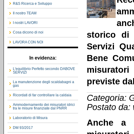
R&S Ricerca e Sviluppo
amm
Il nostro TEAM
anc
I nostri LAVORI
storico di
Cosa dicono di noi
LAVORA CON NOI
Servizi Qu
Bene Comun
In evidenza:
misuratori
L'equilibrio Perfetto secondo DABOVE
SERVIZI
previste da
La manutenzione degli scaldabagni a
gas
Categoria: G
Ricordati di far controllare la caldaia
Postato da:
Ammodernamento dei misuratori idrici
tra le misure finanziate dal PNRR
Laboratorio di Misura
Anche a N
DM 93/2017