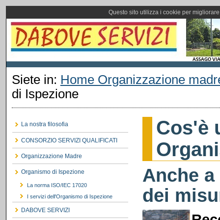
Questo sito utilizza i cookie per migliorar
Siete in:
Home Organizzazione madr
di Ispezione
Cos'è 
La nostra filosofia
CONSORZIO SERVIZI QUALIFICATI
Organi
Organizzazione Madre
Anche a 
Organismo di Ispezione
La norma ISO/IEC 17020
dei misu
I servizi dell'Organismo di Ispezione
DABOVE SERVIZI
Rec