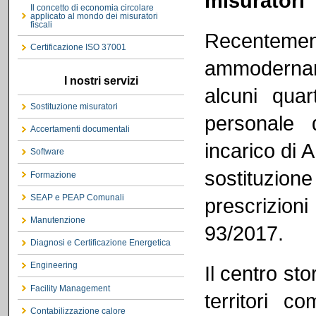
misuratori
Il concetto di economia circolare
applicato al mondo dei misuratori
fiscali
Recentem
Certificazione ISO 37001
ammodernam
I nostri servizi
alcuni quar
Sostituzione misuratori
personale d
Accertamenti documentali
incarico di
Software
sostituzion
Formazione
SEAP e PEAP Comunali
prescrizion
Manutenzione
93/2017.
Diagnosi e Certificazione Energetica
Engineering
Il centro st
Facility Management
territori c
Contabilizzazione calore