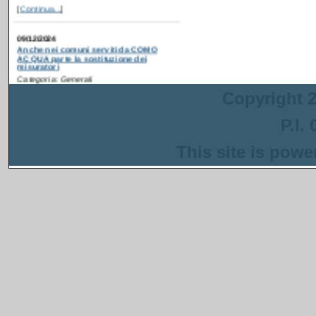
09/12/2024
Anche nei comuni serviti da COMO
ACQUA parte la sostituzione dei
misuratori
Categoria: Generali
Postato da: webadmin
Recentemente è partita
la campagna di
ammodernamento dei
Copyright 2
contatori idrici anche in
alcuni comuni serviti da
P.I.
COMO ACQUA
. Gli interventi sono
inseriti in un progetto più ampio
finanziato con i fondi del PNRR che ha
This site is pow
come obiettivo la riduzione delle perdite
nella rete di distribuzione dell'acqua.
[
Continua...
]
13/08/2024
Anche a Napoli parte la sostituzione dei
misuratori
Categoria: Generali
Postato da: webadmin
Recentemente è
partita la campagna di
ammodernamento dei