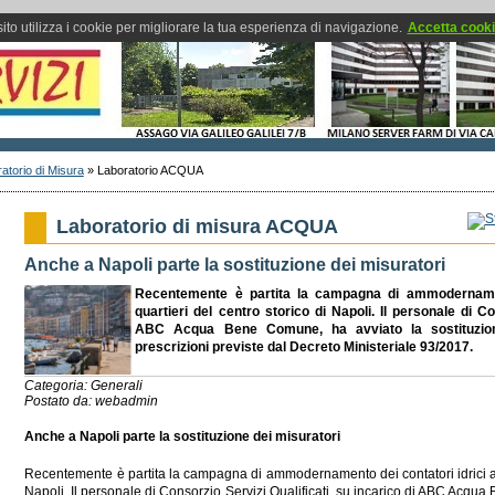
ito utilizza i cookie per migliorare la tua esperienza di navigazione.
Accetta cook
atorio di Misura
»
Laboratorio ACQUA
Laboratorio di misura ACQUA
Anche a Napoli parte la sostituzione dei misuratori
Recentemente è partita la campagna di ammodernament
quartieri del centro storico di Napoli. Il personale di Co
ABC Acqua Bene Comune, ha avviato la sostituzione
prescrizioni previste dal Decreto Ministeriale 93/2017.
Categoria: Generali
Postato da: webadmin
Anche a Napoli parte la sostituzione dei misuratori
Recentemente è partita la campagna di ammodernamento dei contatori idrici anc
Napoli. Il personale di Consorzio Servizi Qualificati, su incarico di ABC Acqua