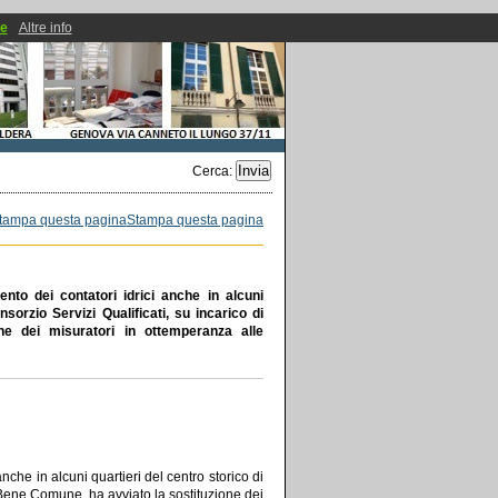
ie
Altre info
Cerca
:
Stampa questa pagina
o dei contatori idrici anche in alcuni
nsorzio Servizi Qualificati, su incarico di
 dei misuratori in ottemperanza alle
he in alcuni quartieri del centro storico di
 Bene Comune, ha avviato la sostituzione dei