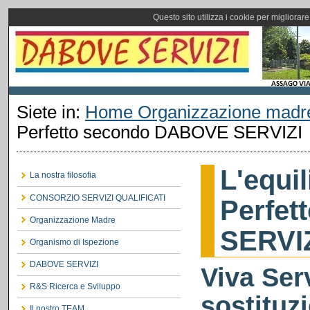
Questo sito utilizza i cookie per migliorar
Siete in:
Home Organizzazione madr
Perfetto secondo DABOVE SERVIZI
L'equil
La nostra filosofia
CONSORZIO SERVIZI QUALIFICATI
Perfe
Organizzazione Madre
SERVI
Organismo di Ispezione
DABOVE SERVIZI
Viva Serv
R&S Ricerca e Sviluppo
sostituz
Il nostro TEAM