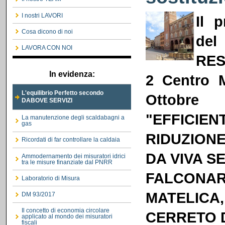
I nostri LAVORI
Il 
Cosa dicono di noi
del
LAVORA CON NOI
RES
In evidenza:
2 Centro 
L'equilibrio Perfetto secondo
Ottobr
DABOVE SERVIZI
"
EFFICIE
La manutenzione degli scaldabagni a
gas
RIDUZION
Ricordati di far controllare la caldaia
DA VIVA S
Ammodernamento dei misuratori idrici
tra le misure finanziate dal PNRR
FALCONARE
Laboratorio di Misura
MATELICA
DM 93/2017
Il concetto di economia circolare
CERRETO D
applicato al mondo dei misuratori
fiscali