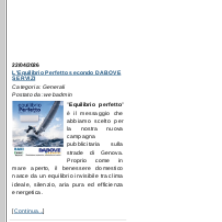
22/04/2026
L'Equilibrio Perfetto secondo DABOVE
SERVIZI
Categoria: Generali
Postato da: webadmin
"
E
quilibrio perfetto
"
è il messaggio che
abbiamo scelto per
la nostra nuova
campagna
pubblicitaria sulla
strade di Genova.
Proprio come in
mare aperto, il benessere domestico
nasce da un equilibrio invisibile tra clima
ideale, silenzio, aria pura ed efficienza
energetica.
[
Continua...
]
09/12/2024
Anche nei comuni serviti da COMO
ACQUA parte la sostituzione dei