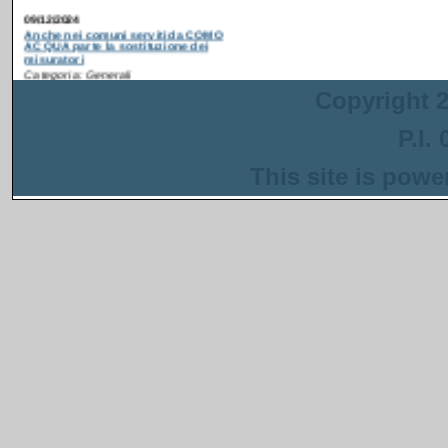
misuratori
Categoria: Generali
Postato da: webadmin
Recentemente è partita
la campagna di
ammodernamento dei
Copyright 2
contatori idrici anche in
alcuni comuni serviti da
P.I.
COMO ACQUA
. Gli interventi sono
inseriti in un progetto più ampio
This site is pow
finanziato con i fondi del PNRR che ha
come obiettivo la riduzione delle perdite
nella rete di distribuzione dell'acqua.
[
Continua...
]
13/08/2024
Anche a Napoli parte la sostituzione dei
misuratori
Categoria: Generali
Postato da: webadmin
Recentemente è
partita la campagna di
ammodernamento dei
contatori idrici anche
in alcuni quartieri del
centro storico di