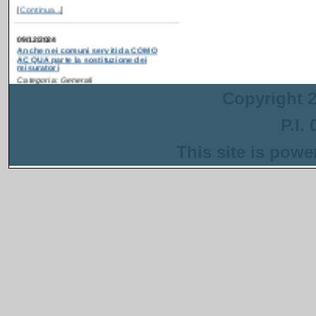
09/12/2024
Anche nei comuni serviti da COMO
ACQUA parte la sostituzione dei
misuratori
Categoria: Generali
Postato da: webadmin
Recentemente è partita
la campagna di
ammodernamento dei
Copyright 2
contatori idrici anche in
alcuni comuni serviti da
P.I.
COMO ACQUA
. Gli interventi sono
inseriti in un progetto più ampio
This site is pow
finanziato con i fondi del PNRR che ha
come obiettivo la riduzione delle perdite
nella rete di distribuzione dell'acqua.
[
Continua...
]
13/08/2024
Anche a Napoli parte la sostituzione dei
misuratori
Categoria: Generali
Postato da: webadmin
Recentemente è
partita la campagna di
ammodernamento dei