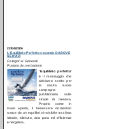
22/04/2026
L'Equilibrio Perfetto secondo DABOVE
SERVIZI
Categoria: Generali
Postato da: webadmin
"
E
quilibrio perfetto
"
è il messaggio che
abbiamo scelto per
la nostra nuova
campagna
pubblicitaria sulla
strade di Genova.
Proprio come in
mare aperto, il benessere domestico
nasce da un equilibrio invisibile tra clima
ideale, silenzio, aria pura ed efficienza
energetica.
[
Continua...
]