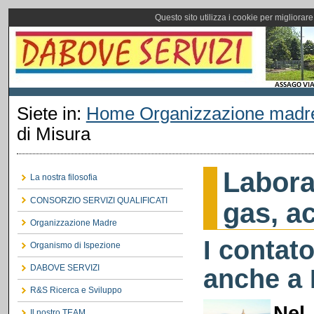
Questo sito utilizza i cookie per migliorar
Siete in:
Home Organizzazione madr
di Misura
Labora
La nostra filosofia
CONSORZIO SERVIZI QUALIFICATI
gas, a
Organizzazione Madre
I contato
Organismo di Ispezione
DABOVE SERVIZI
anche a 
R&S Ricerca e Sviluppo
Nel
Il nostro TEAM