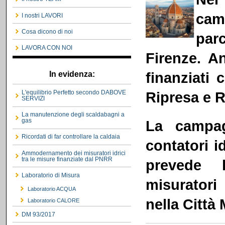
cam
I nostri LAVORI
Cosa dicono di noi
par
LAVORA CON NOI
Firenze. A
finanziati 
In evidenza:
Ripresa e R
L'equilibrio Perfetto secondo DABOVE
SERVIZI
La manutenzione degli scaldabagni a
gas
La campag
Ricordati di far controllare la caldaia
contatori 
Ammodernamento dei misuratori idrici
tra le misure finanziate dal PNRR
prevede l
Laboratorio di Misura
misuratori 
Laboratorio ACQUA
nella Città
Laboratorio CALORE
DM 93/2017